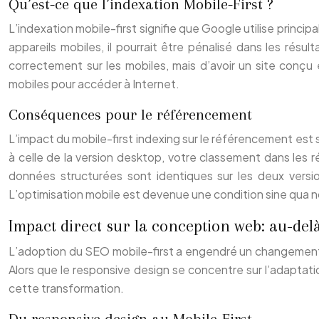
Qu’est-ce que l’indexation Mobile-First ?
L’indexation mobile-first signifie que Google utilise princip
appareils mobiles, il pourrait être pénalisé dans les résu
correctement sur les mobiles, mais d’avoir un site conçu e
mobiles pour accéder à Internet.
Conséquences pour le référencement
L’impact du mobile-first indexing sur le référencement est si
à celle de la version desktop, votre classement dans les rés
données structurées sont identiques sur les deux versi
L’optimisation mobile est devenue une condition sine qua 
Impact direct sur la conception web: au-del
L’adoption du SEO mobile-first a engendré un changement 
Alors que le responsive design se concentre sur l’adaptati
cette transformation.
Du responsive design au Mobile-First