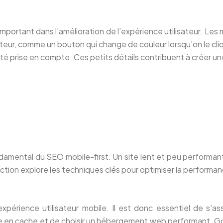
important dans l’amélioration de l’expérience utilisateur. Le
isateur, comme un bouton qui change de couleur lorsqu’on le c
 a été prise en compte. Ces petits détails contribuent à créer 
amental du SEO mobile-first. Un site lent et peu performant p
ction explore les techniques clés pour optimiser la performan
périence utilisateur mobile. Il est donc essentiel de s’a
a mise en cache et de choisir un hébergement web performant.