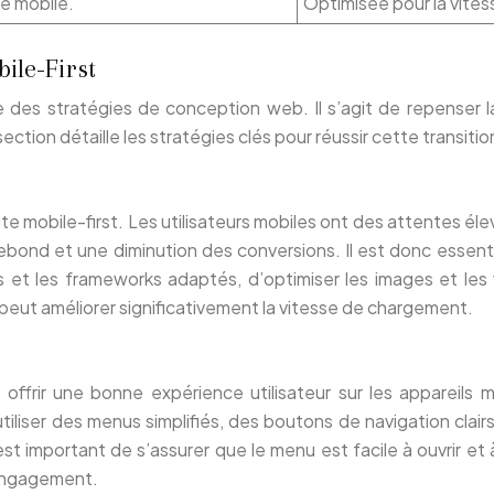
e mobile.
Optimisée pour la vites
ile-First
des stratégies de conception web. Il s’agit de repenser l
section détaille les stratégies clés pour réussir cette transi
ite mobile-first. Les utilisateurs mobiles ont des attentes é
rebond et une diminution des conversions. Il est donc essen
es et les frameworks adaptés, d’optimiser les images et le
 peut améliorer significativement la vitesse de chargement.
ur offrir une bonne expérience utilisateur sur les appareil
liser des menus simplifiés, des boutons de navigation clairs 
st important de s’assurer que le menu est facile à ouvrir et 
’engagement.