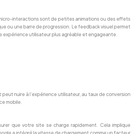
s micro-interactions sont de petites animations ou des effets
lique ou une barre de progression. Le feedback visuel permet
une expérience utilisateur plus agréable et engageante.
eut nuire à l’expérience utilisateur, au taux de conversion
ce mobile.
ssurer que votre site se charge rapidement. Cela implique
 Google a intégré la vitesse de chargement comme un facteur